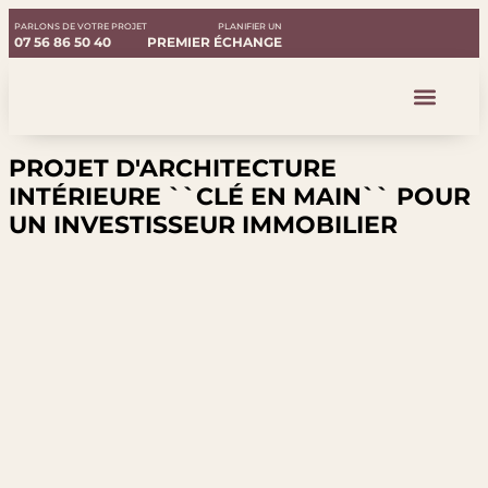
PARLONS DE VOTRE PROJET
PLANIFIER UN
07 56 86 50 40
PREMIER ÉCHANGE
Notre Studio
PROJET D'ARCHITECTURE
INTÉRIEURE ``CLÉ EN MAIN`` POUR
UN INVESTISSEUR IMMOBILIER